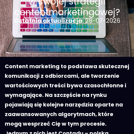
w swojej strategii
contentmarketingowej?
Ostatnia aktualizacja:
28-07-2026
Angelika Ogrocka
Content marketing to podstawa skutecznej
komunikacji z odbiorcami, ale tworzenie
wartościowych treści bywa czasochłonne i
wymagające. Na szczęście na rynku
pojawiają się kolejne narzędzia oparte na
zaawansowanych algorytmach, które
mogą wesprzeć Cię w tym procesie.
Jednym z nich jest Contadu – polska