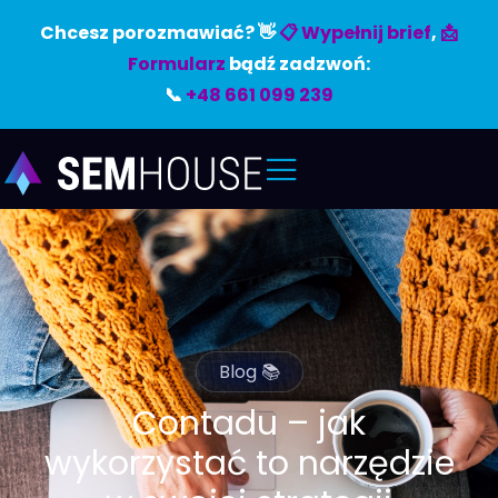
Chcesz porozmawiać? 👋
📋 Wypełnij brief
,
📩
Formularz
bądź zadzwoń:
📞
+48 661 099 239
Blog 📚
Contadu – jak
wykorzystać to narzędzie