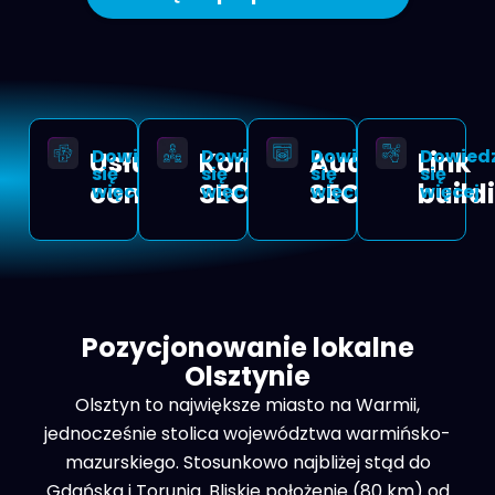
Dowiedz
Dowiedz
Dowiedz
Dowied
Usługi
Konsultacje
Audyt
Link
się
się
się
się
contentowe
SEO
SEO
build
więcej
więcej
więcej
więcej
Pozycjonowanie lokalne
Olsztynie
Olsztyn to największe miasto na Warmii,
jednocześnie stolica województwa warmińsko-
mazurskiego. Stosunkowo najbliżej stąd do
Gdańska i Torunia. Bliskie położenie (80 km) od