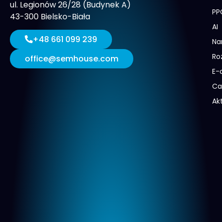
ul. Legionów 26/28 (Budynek A)
PP
43-300 Bielsko-Biała
AI
+48 661 099 239
Na
Ro
office@semhouse.com
E-
Ca
Ak