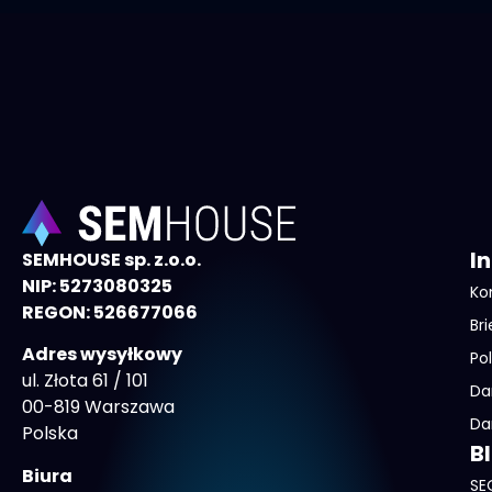
I
SEMHOUSE sp. z.o.o.
NIP: 5273080325
Ko
REGON: 526677066
Bri
Adres wysyłkowy
Po
ul. Złota 61 / 101
Da
00-819 Warszawa
Da
Polska
B
Biura
SE