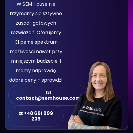
W SEM House nie
trzymamy się sztywno
zasad i gotowych
rozwiązań. Oferujemy
Ci pełne spektrum
możliwości nawet przy
mniejszym budżecie. I
mamy naprawdę
dobre ceny – sprawdź!
📧
contact@semhouse.com
☎️ +48 661 099
239