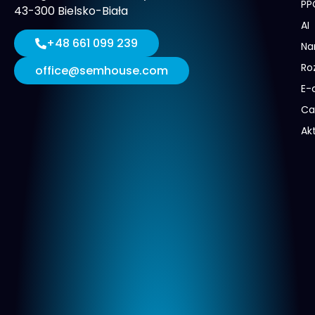
PP
43-300 Bielsko-Biała
AI
+48 661 099 239
Na
Ro
office@semhouse.com
E-
Ca
Ak