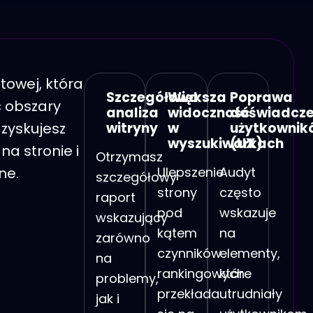
towej, która
Szczegółowa
Większa
Poprawa
ć obszary
analiza
widoczność
doświadcz
zyskujesz
witryny
w
użytkownik
wyszukiwarkach
(UX)
a stronie i
Otrzymasz
ne.
Ulepszenie
Audyt
szczegółowy
strony
często
raport
pod
wskazuje
wskazujący
kątem
na
zarówno
czynników
elementy,
na
rankingowych
które
problemy,
przekłada
utrudniały
jak i