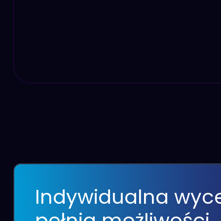
Indywidualna wyc
pełnia możliwości