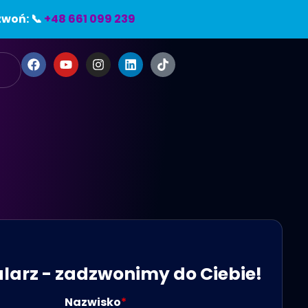
woń: 📞
+48 661 099 239
e
larz - zadzwonimy do Ciebie!