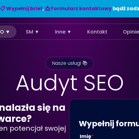
📋 Wypełnij brief
,
📩 Formularz kontaktowy
bądź zadz
EO ▼
SM ▼
Inne ▼
Kontakt
Opini
Nasze usługi 📚
Audyt SEO
nalazła się na
warce?
Wypełnij formu
łen potencjał swojej