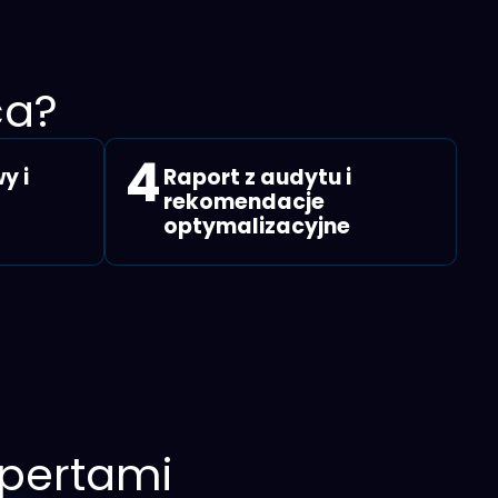
ca?
4
y i
Raport z audytu i
rekomendacje
optymalizacyjne
spertami