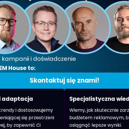
kampanii i doświadczenie
EM House to:
Skontaktuj się znami!
i adaptacja
Specjalistyczna wie
trendy i dostosowujemy
Wiemy, jak skutecznie za
eniającej się przestrzeni
budżetem reklamowym, b
j, by zapewnić Ci
osiągnąć lepsze wyniki.