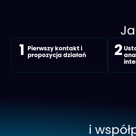
Ja
1
2
Pierwszy kontakt i
Ust
propozycja działań
ana
int
i współ