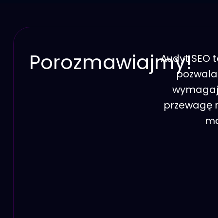
Porozmawiajmy!
Audyt SEO t
pozwala 
wymagają
przewagę n
ma