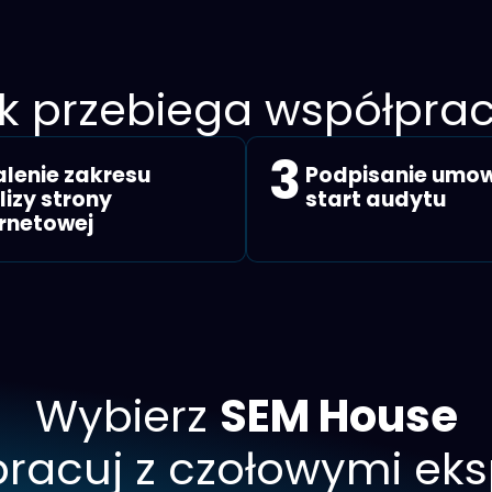
k przebiega współpra
3
alenie zakresu
Podpisanie umow
lizy strony
start audytu
ernetowej
Wybierz
SEM House
pracuj z czołowymi ek