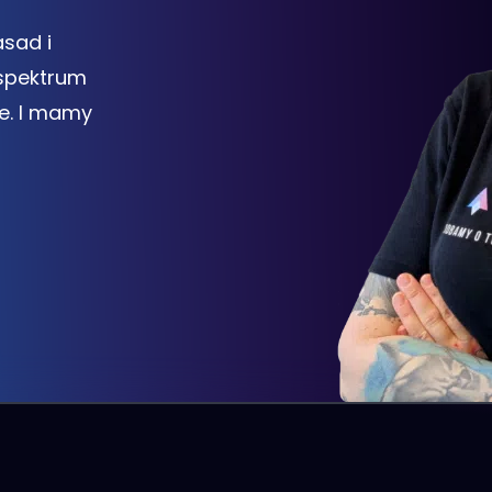
sad i
 spektrum
e. I mamy