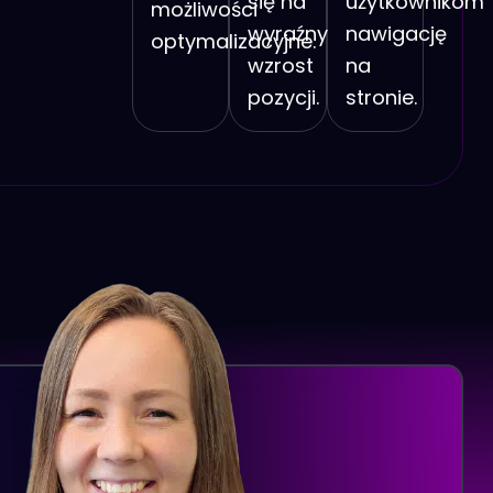
się na
użytkownikom
możliwości
wyraźny
nawigację
optymalizacyjne.
wzrost
na
pozycji.
stronie.