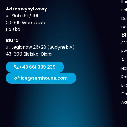
Bri
Adres wysyłkowy
Po
ul. Złota 61 / 101
Da
00-819 Warszawa
Da
Polska
B
Biura
SE
ul. Legionów 26/28 (Budynek A)
PP
43-300 Bielsko-Biała
AI
+48 661 099 239
Na
Ro
office@semhouse.com
E-
Ca
Ak