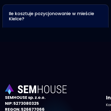
Ile kosztuje pozycjonowanie w mieście
Kielce?
I
SEMHOUSE sp. z.o.o.
NIP: 5273080325
Ko
REGON: 526677066