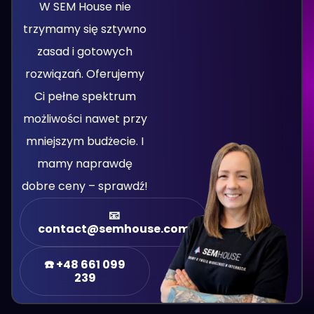
W SEM House nie
trzymamy się sztywno
zasad i gotowych
rozwiązań. Oferujemy
Ci pełne spektrum
możliwości nawet przy
mniejszym budżecie. I
mamy naprawdę
dobre ceny – sprawdź!
📧
contact@semhouse.com
☎️ +48 661 099
239