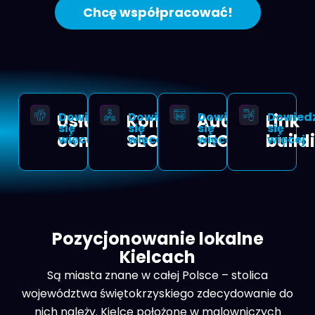
Chcę współpracować!
Dowiedz
Dowiedz
Dowiedz
Dowied
Usługi
Konsultacje
Audyt
Link
się
się
się
się
contentowe
SEO
SEO
build
więcej
więcej
więcej
więcej
Pozycjonowanie lokalne
Kielcach
Są miasta znane w całej Polsce – stolica
województwa świętokrzyskiego zdecydowanie do
nich należy. Kielce położone w malowniczych