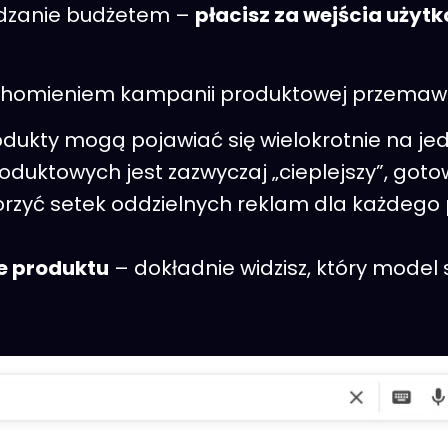
ądzanie budżetem –
płacisz za wejścia użytk
chomieniem kampanii produktowej przemawi
dukty mogą pojawiać się wielokrotnie na jed
duktowych jest zazwyczaj „cieplejszy”, gotowy
worzyć setek oddzielnych reklam dla każdeg
e produktu
– dokładnie widzisz, który model s