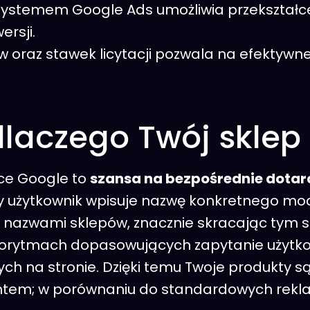
 systemem Google Ads umożliwia przekształ
rsji.
ów oraz stawek licytacji pozwala na efektyw
laczego Twój sklep 
ce Google to
szansa na bezpośrednie dotarci
dy użytkownik wpisuje nazwę konkretnego m
 i nazwami sklepów, znacznie skracając tym 
lgorytmach dopasowujących zapytanie użytk
ych na stronie. Dzięki temu Twoje produkty
em; w porównaniu do standardowych reklam