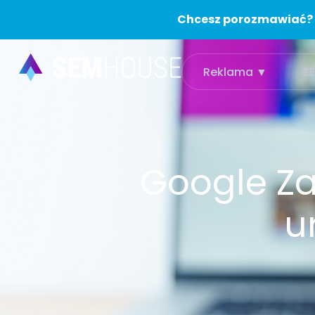
Chcesz porozmawiać?
Reklama ▼
S
Google Za
u