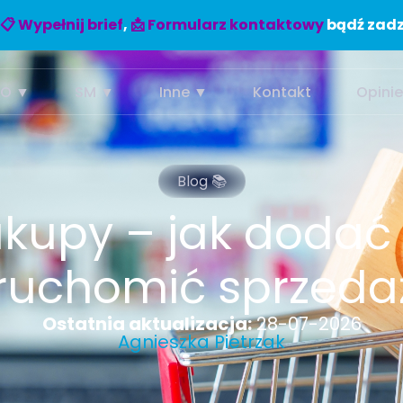
📋 Wypełnij brief
,
📩 Formularz kontaktowy
bądź zadz
EO ▼
SM ▼
Inne ▼
Kontakt
Opini
Blog 📚
kupy – jak dodać 
ruchomić sprzeda
Ostatnia aktualizacja:
28-07-2026
Agnieszka Pietrzak