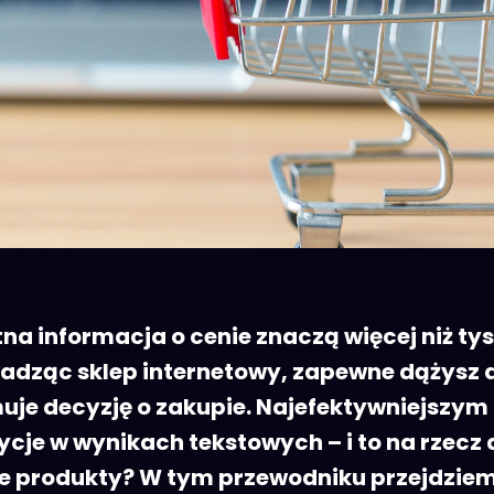
etna informacja o cenie znaczą więcej niż t
dząc sklep internetowy, zapewne dążysz do
uje decyzję o zakupie. Najefektywniejszym
je w wynikach tekstowych – i to na rzecz a
e produkty? W tym przewodniku przejdziemy