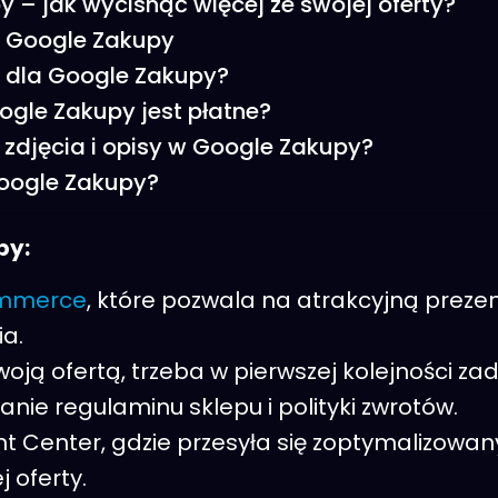
– jak wycisnąć więcej ze swojej oferty?
o Google Zakupy
 dla Google Zakupy?
gle Zakupy jest płatne?
zdjęcia i opisy w Google Zakupy?
oogle Zakupy?
py:
mmerce
, które pozwala na atrakcyjną preze
a.
woją ofertą, trzeba w pierwszej kolejności z
anie regulaminu sklepu i polityki zwrotów.
Center, gdzie przesyła się zoptymalizowany
 oferty.