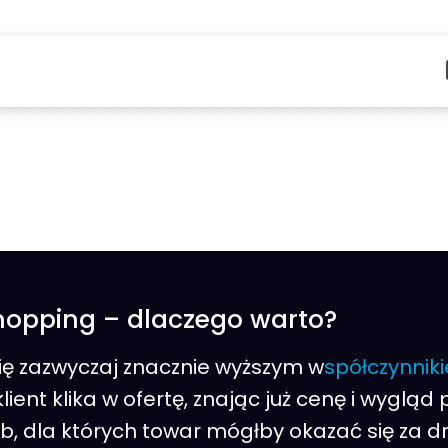
hopping – dlaczego warto?
ię zazwyczaj znacznie wyższym w
spółczynniki
klient klika w ofertę, znając już cenę i wyglą
 dla których towar mógłby okazać się za dro