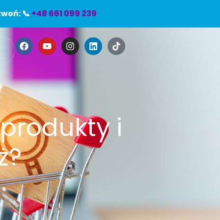
woń: 📞
+48 661 099 239
e
produkty i
ż?