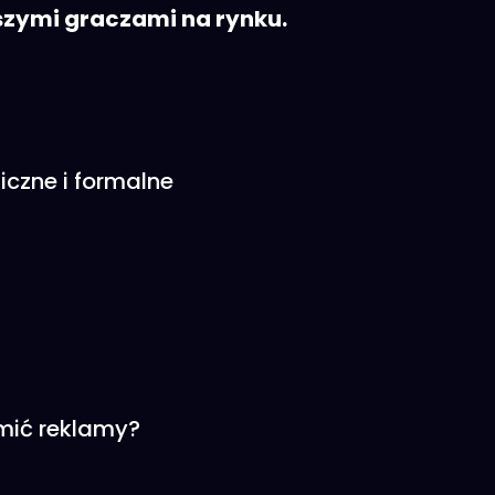
szymi graczami na rynku.
czne i formalne
mić reklamy?