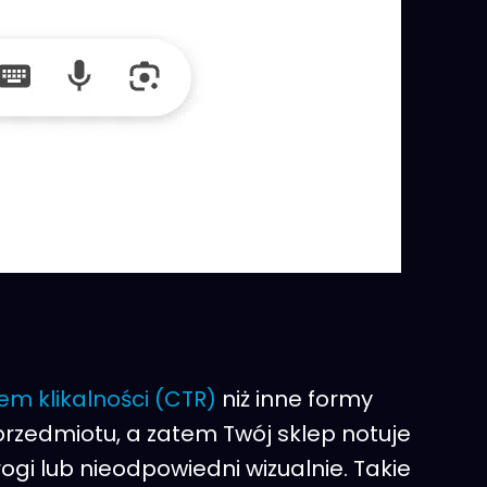
em klikalności (CTR)
niż inne formy
d przedmiotu, a zatem Twój sklep notuje
gi lub nieodpowiedni wizualnie. Takie