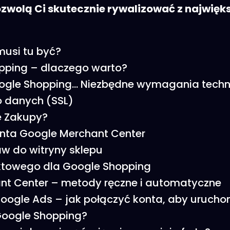
ozwolą Ci skutecznie rywalizować z najwięk
musi tu być?
pping – dlaczego warto?
ogle Shopping… Niezbędne wymagania techni
o danych (SSL)
e Zakupy?
konta Google Merchant Center
raw do witryny sklepu
uktowego dla Google Shopping
hant Center – metody ręczne i automatyczne
Google Ads – jak połączyć konta, aby urucho
Google Shopping?