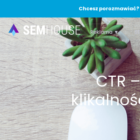
Chcesz porozmawiać?
Reklama ▼
S
CTR –
klikalno