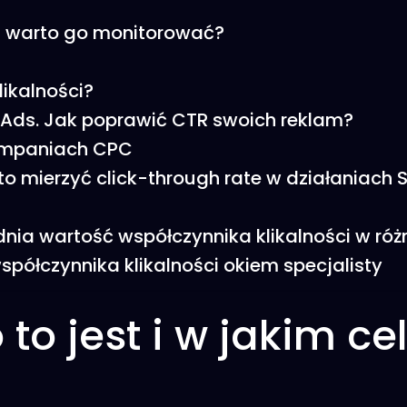
lu warto go monitorować?
likalności?
Ads. Jak poprawić CTR swoich reklam?
ampaniach CPC
o mierzyć click-through rate w działaniach 
ednia wartość współczynnika klikalności w ró
spółczynnika klikalności okiem specjalisty
to jest i w jakim ce