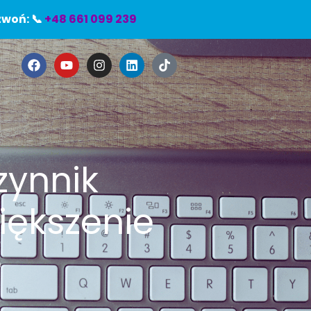
woń: 📞
+48 661 099 239
e
zynnik
iększenie
e