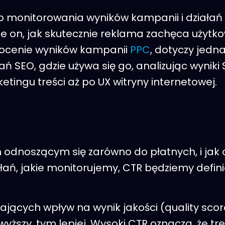
do monitorowania wyników kampanii i działa
e on, jak skutecznie reklama zachęca użytkown
 ocenie wyników kampanii
PPC
, dotyczy jedn
ań SEO, gdzie używa się go, analizując wynik
etingu treści aż po UX witryny internetowej.
m odnoszącym się zarówno do płatnych, i ja
iałań, jakie monitorujemy, CTR będziemy defi
ających wpływ na wynik jakości (quality scor
 wyższy, tym lepiej. Wysoki CTR oznacza, że 