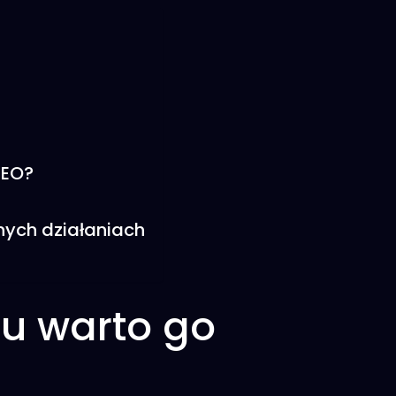
SEO?
żnych działaniach
lu warto go