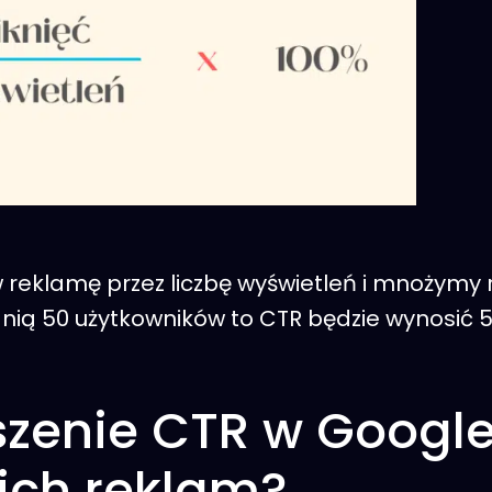
ć w reklamę przez liczbę wyświetleń i mnożymy
w nią 50 użytkowników to CTR będzie wynosić 5%
zenie CTR w Google
ich reklam?