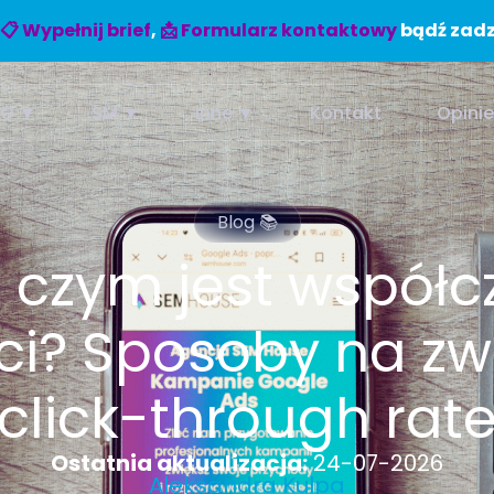
📋 Wypełnij brief
,
📩 Formularz kontaktowy
bądź zadz
EO ▼
SM ▼
Inne ▼
Kontakt
Opini
Blog 📚
 czym jest współc
ści? Sposoby na zw
click-through rat
Ostatnia aktualizacja:
24-07-2026
Aleksandra Kulpa