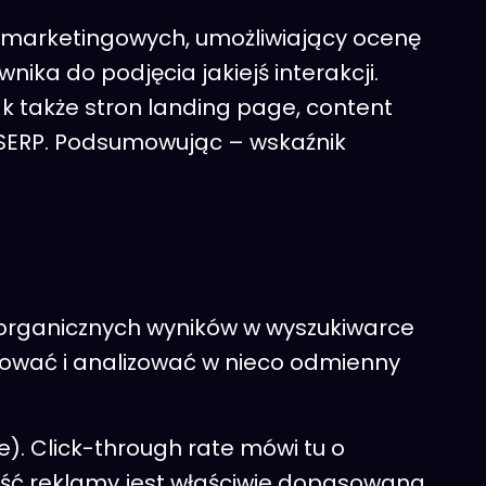
ń marketingowych, umożliwiający ocenę
ika do podjęcia jakiejś interakcji.
ak także stron landing page, content
i SERP. Podsumowując – wskaźnik
k organicznych wyników w wyszukiwarce
niować i analizować w nieco odmienny
e). Click-through rate mówi tu o
treść reklamy jest właściwie dopasowana