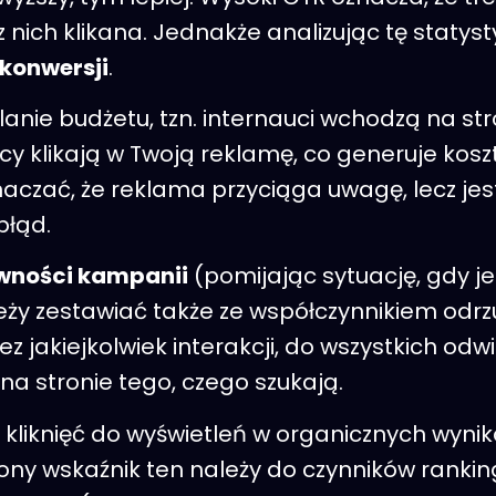
 nich klikana. Jednakże analizując tę statys
konwersji
.
nie budżetu, tzn. internauci wchodzą na stro
y klikają w Twoją reklamę, co generuje koszt
naczać, że reklama przyciąga uwagę, lecz je
błąd.
ywności kampanii
(pomijając sytuację, gdy 
y zestawiać także ze współczynnikiem odrzuc
ez jakiejkolwiek interakcji, do wszystkich o
na stronie tego, czego szukają.
kliknięć do wyświetleń w organicznych wynik
rony wskaźnik ten należy do czynników rankin