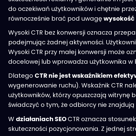
do oczekiwań użytkowników i chętnie przez
równocześnie brać pod uwagę
wysokość 
Wysoki CTR bez konwersji oznacza przepala
podejmując żadnej aktywności. Użytkownic
Wysoki CTR przy małej konwersji może oz
docelowej lub wprowadza użytkownika w 
Dlatego
CTR nie jest wskaźnikiem efekt
wygenerowanie ruchu). Wskaźnik CTR należ
użytkowników, którzy opuszczają witrynę b
świadczyć o tym, że odbiorcy nie znajdują 
W
działaniach SEO
CTR oznacza stosunek 
skuteczności pozycjonowania. Z jednej st