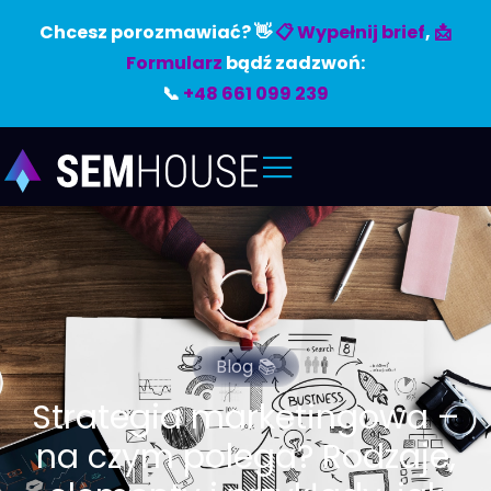
Chcesz porozmawiać? 👋
📋 Wypełnij brief
,
📩
Formularz
bądź zadzwoń:
📞
+48 661 099 239
Blog 📚
Strategia marketingowa –
na czym polega? Rodzaje,