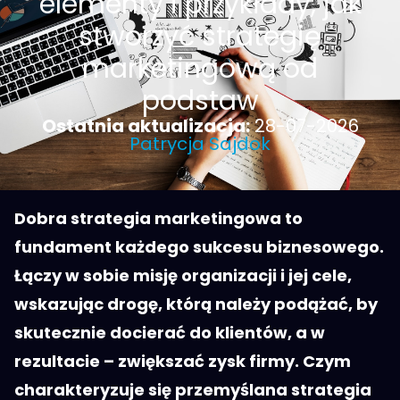
elementy i przykłady, jak
stworzyć strategię
marketingową od
podstaw
Ostatnia aktualizacja:
28-07-2026
Patrycja Sajdok
Dobra strategia marketingowa to
fundament każdego sukcesu biznesowego.
Łączy w sobie misję organizacji i jej cele,
wskazując drogę, którą należy podążać, by
skutecznie docierać do klientów, a w
rezultacie – zwiększać zysk firmy. Czym
charakteryzuje się przemyślana strategia