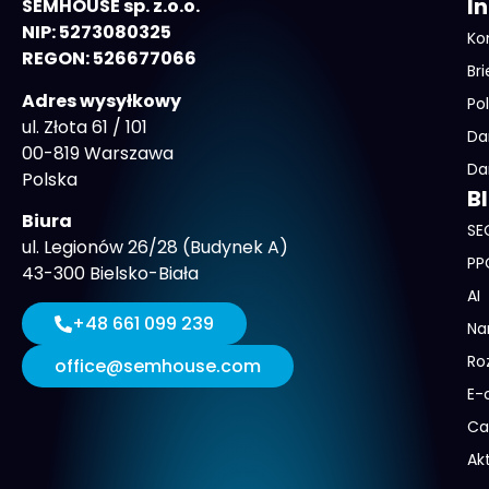
I
SEMHOUSE sp. z.o.o.
NIP: 5273080325
Ko
REGON: 526677066
Bri
Adres wysyłkowy
Po
ul. Złota 61 / 101
Da
00-819 Warszawa
Da
Polska
B
Biura
SE
ul. Legionów 26/28 (Budynek A)
PP
43-300 Bielsko-Biała
AI
+48 661 099 239
Na
Ro
office@semhouse.com
E-
Ca
Ak