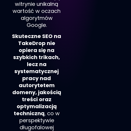
witrynie unikalną
wartość w oczach
algorytmów
Google.
Skuteczne SEO na
TakeDrop
nie
opiera się na
szybkich trikach,
lecz na
systematycznej
pracy nad
autorytetem
domeny, jakością
treści oraz
optymalizacją
techniczną
, co w
perspektywie
długofalowej