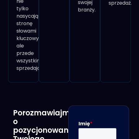
nie
swojej
sprzedaż.
tylko
branży.
nasycają
stronę
słowami
kluczowymi,
ale
przede
wszystkim
sprzedają.
Porozmawiajmy
o
pozycjonowaniu
Twojego