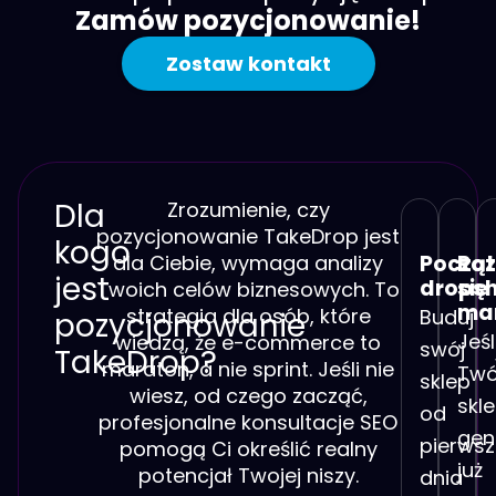
Zamów pozycjonowanie!
Zostaw kontakt
Dla
Zrozumienie, czy
pozycjonowanie TakeDrop jest
kogo
dla Ciebie, wymaga analizy
Począt
Roz
jest
drops
się
Twoich celów biznesowych. To
ma
strategia dla osób, które
Buduj
pozycjonowanie
Jeśl
wiedzą, że e-commerce to
swój
TakeDrop?
maraton, a nie sprint. Jeśli nie
Twó
sklep
wiesz, od czego zacząć,
skl
od
profesjonalne konsultacje SEO
gen
pierws
pomogą Ci określić realny
już
potencjał Twojej niszy.
dnia