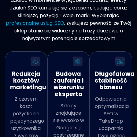
działać w momencie wyłączenia budżetu, efekty
działań SEO kumulują się z czasem, budując coraz
silniejszą pozycję Twojej marki. Wybierając
profesjonalne usługi SEO
, zyskujesz pewność, że Twój
sklep stanie się widoczny na frazy kluczowe o
najwyższym potencjale sprzedażowym
Budowa
Redukcja
Długofalowa
zaufania i
kosztów
stabilność
wizerunku
marketingu
biznesu
eksperta
Z czasem
Odpowiednia
Sklepy
koszt
optymalizacja
znajdujące
pozyskania
SEO w
się wysoko w
pojedynczego
TakeDrop
Google są
użytkownika
uodparnia
postrzegane
z wyników
Twój biznes