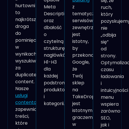
się, że
hurtowni
Meta
z
ruch,
to
Description
tematycznych
który
najkrótsza
oraz
serwisów
pozyskujemy
droga
dbałość
zewnętrznych
nie
do
o
jest
„
odbija
pominięcia
czytelną
istotny,
się
”
w
strukturę
by
od
wynikach
nagłówków
przekonać
strony.
wyszukiwania
H1-H3
Google,
Optymalizac
za
dla
że
czasu
duplicate
każdej
Twój
ładowania
content.
podstrony
sklep
i
Nasze
produktowej
na
intuicyjności
usługi
i
TakeDrop
menu
contentowe
kategorii.
jest
wspiera
zapewniają
istotnym
zarówno
treści,
graczem
SEO,
które
w
jak i