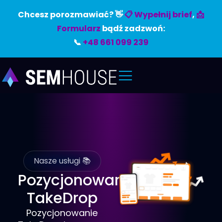
Chcesz porozmawiać? 👋
📋 Wypełnij brief
,
📩
Formularz
bądź zadzwoń:
📞
+48 661 099 239
Nasze usługi 📚
Pozycjonowanie
TakeDrop
Pozycjonowanie