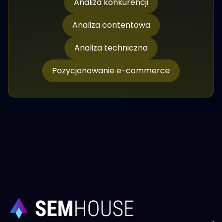
Analiza konkurencji
Analiza contentowa
Analiza techniczna
Pozycjonowanie e-commerce