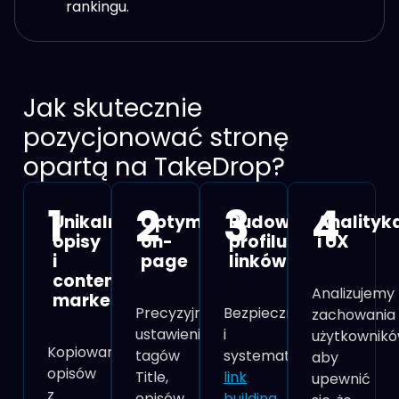
rankingu.
Jak skutecznie
pozycjonować stronę
opartą na TakeDrop?
1
2
3
4
Unikalne
Optymalizacja
Budowanie
Analityk
opisy
on-
profilu
i UX
i
page
linków
content
Analizujemy
marketing
Precyzyjne
Bezpieczny
zachowania
ustawienie
i
użytkownikó
Kopiowanie
tagów
systematyczny
aby
opisów
Title,
link
upewnić
z
opisów
building