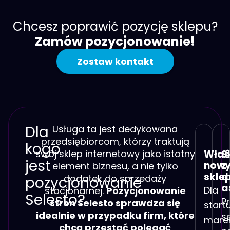
Chcesz poprawić pozycję sklepu?
Zamów pozycjonowanie!
Zostaw kontakt
Dla
Usługa ta jest dedykowana
przedsiębiorcom, którzy traktują
kogo
swój sklep internetowy jako istotny
Właś
S
jest
now
z
element biznesu, a nie tylko
skle
d
dodatek do sprzedaży
pozycjonowanie
a
Dla
stacjonarnej.
Pozycjonowanie
Selesto?
P
stron Selesto sprawdza się
start
idealnie w przypadku firm, które
s
mare
chcą przestać polegać