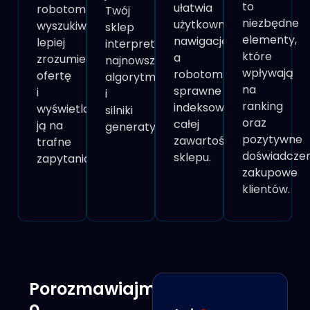
to
ułatwia
robotom
Twój
niezbędne
użytkownikom
wyszukiwarki
sklep
elementy,
nawigację,
lepiej
interpretują
które
a
zrozumieć
najnowsze
wpływają
robotom
ofertę
algorytmy
na
sprawne
i
i
ranking
indeksowanie
wyświetlać
silniki
oraz
całej
ją na
generatywne.
pozytywne
zawartości
trafne
doświadczen
sklepu.
zapytania.
zakupowe
klientów.
Porozmawiajmy
o