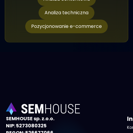
Analiza techniczna
Pozycjonowanie e-commerce
I
SEMHOUSE sp. z.o.o.
NIP: 5273080325
Ko
REGON: 526677066