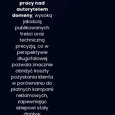
pracy nad
autorytetem
domeny
, wysoką
jakością
publikowanych
treści oraz
techniczną
precyzją, co w
perspektywie
długofalowej
pozwala znacznie
obniżyć koszty
pozyskania klienta
w porównaniu do
płatnych kampanii
reklamowych,
zapewniając
sklepowi stały
dopływ