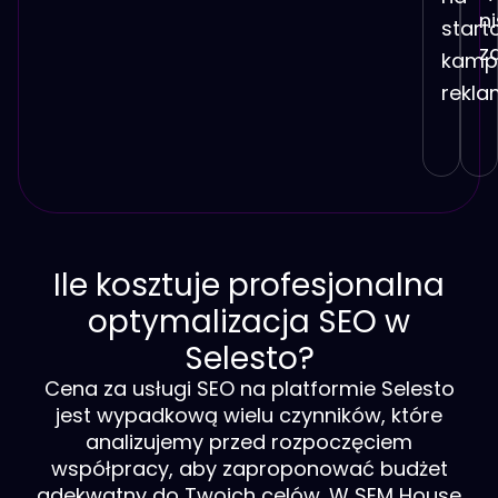
n
start
z
kamp
rekla
Ile kosztuje profesjonalna
optymalizacja SEO w
Selesto?
Cena za usługi SEO na platformie Selesto
jest wypadkową wielu czynników, które
analizujemy przed rozpoczęciem
współpracy, aby zaproponować budżet
adekwatny do Twoich celów. W SEM House