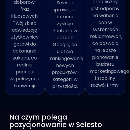
organiczny
doborowi
Selesto
jest odporny
fraz
sprawia, że
na wahania
kluczowych,
domena
cen w
Twój sklep
zyskuje
systemach
odwiedzają
zaufanie w
reklamowych,
użytkownicy
oczach
co pozwala
gotowi do
Google, co
na lepsze
dokonania
ułatwia
planowanie
zakupu, co
rankingowanie
budżetu
realnie
nowych
marketingowego
podnosi
produktów i
i stabilny
współczynnik
kategorii w
rozwój firmy.
konwersji.
przyszłości.
Na czym polega
pozycjonowanie w Selesto