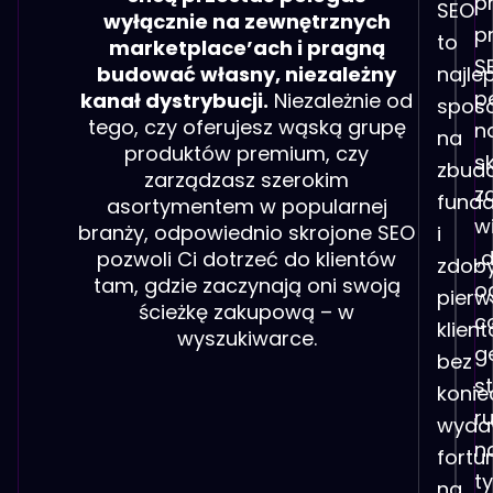
p
SEO
wyłącznie na zewnętrznych
p
to
marketplace’ach i pragną
S
budować własny, niezależny
najle
p
kanał dystrybucji.
Niezależnie od
spos
tego, czy oferujesz wąską grupę
n
na
produktów premium, czy
s
zbud
zarządzasz szerokim
z
fund
asortymentem w popularnej
w
branży, odpowiednio skrojone SEO
i
„
pozwoli Ci dotrzeć do klientów
zdoby
tam, gdzie zaczynają oni swoją
o
pierw
ścieżkę zakupową – w
c
klien
wyszukiwarce.
g
bez
s
konie
r
wyda
n
fortu
t
na