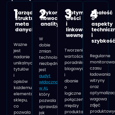
1
2
3
4
Zarządzanie
Wykorzystanie
Optymalizacja
Dbałość
strukturą
nowoczesnej
treści
o
meta
analityki
i
aspekty
danych
linkowania
technicz
wewnętrznego
i
W
szybkoś
Ważne
dobie
Tworzenie
jest
zmian
R
egularne
wartościowych
nadanie
technologicznych
monitorowa
poradników
unikalnych
niezbędny
czasu
blogowych
tytułów
jest
ładowania
i
i
audyt
witryny
dbanie
opisów
widoczności
oraz
o
każdemu
w AI
,
optymalizac
logiczne
elementowi
który
wagowa
połączenia
sklepu,
pozwala
zdjęć
między
co
sprawdzić,
produktowy
produktami
pozwala
jak