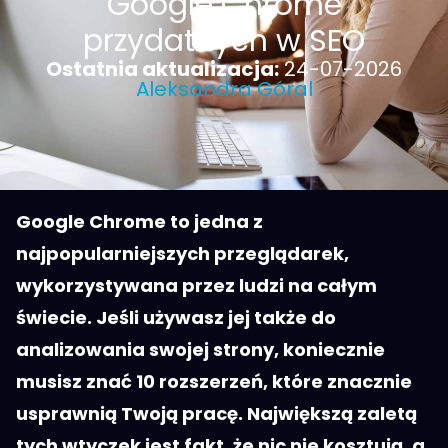
Google Chrome
przydatnych w SEO
Ostatnia aktualizacja:
24-07-2026
Aleksandra Góral
Google Chrome to jedna z
najpopularniejszych przeglądarek,
wykorzystywana przez ludzi na całym
świecie. Jeśli używasz jej także do
analizowania swojej strony, koniecznie
musisz znać 10 rozszerzeń, które znacznie
usprawnią Twoją pracę. Największą zaletą
tych wtyczek jest fakt, że nic nie kosztują, a