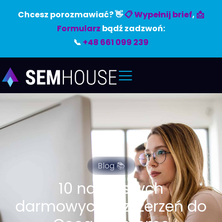
Chcesz porozmawiać? 👋
📋 Wypełnij brief
,
📩
Formularz
bądź zadzwoń:
📞
+48 661 099 239
Blog 📚
10 najlepszych
darmowych rozszerzeń do