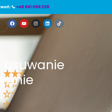
woń: 📞
+48 661 099 239
e
, usuwanie
iwanie