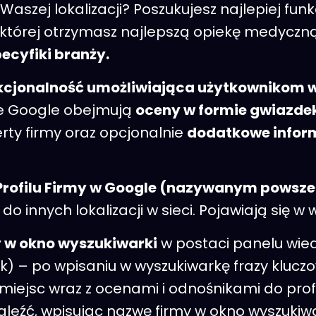
Waszej lokalizacji? Poszukujesz najlepiej fu
w której otrzymasz najlepszą opiekę medycz
pecyfiki branży.
kcjonalność umożliwiająca użytkownikom wy
e Google obejmują
oceny w formie gwiazdek
rty firmy oraz opcjonalnie
dodatkowe infor
 Profilu Firmy w Google (nazywanym powsz
 innych lokalizacji w sieci. Pojawiają się w 
y w okno wyszukiwarki
w postaci panelu wied
k) – po wpisaniu w wyszukiwarkę frazy kluczo
miejsc wraz z ocenami i odnośnikami do profili
eźć, wpisując nazwę firmy w okno wyszukiwani