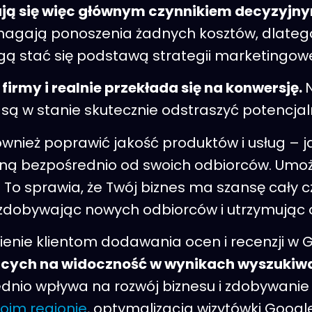
tają się więc głównym czynnikiem decyzyjn
magają ponoszenia żadnych kosztów, dlatego
ą stać się podstawą strategii marketingowe
rmy i realnie przekłada się na konwersję.
ą w stanie skutecznie odstraszyć potencjaln
nież poprawić jakość produktów i usług – j
ną bezpośrednio od swoich odbiorców. Umoż
. To sprawia, że Twój biznes ma szansę cały c
ć, zdobywając nowych odbiorców i utrzymując
enie klientom dodawania ocen i recenzji w G
ących na widoczność w wynikach wyszukiwa
dnio wpływa na rozwój biznesu i zdobywanie
woim regionie
, optymalizacja wizytówki Googl