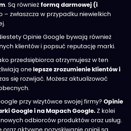
ym
. Są również
formą darmowej (i
 – zwłaszcza w przypadku niewielkich
j.
Niestety Opinie Google bywają również
ych klientów i popsuć reputację marki.
ako przedsiębiorca otrzymujesz w ten
liwiają one
lepsze zrozumienie klientów i
zas się rozwijać. Możesz aktualizować
 obecnych.
oogle przy wizytówce swojej firmy?
Opinie
rki Google i na Mapach Google.
Z kolei
 nowych odbiorców produktów oraz usług.
e oraz aktywne pozyskiwanie opinii są