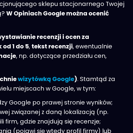
nkcjonującego sklepu stacjonarnego Twojej
ną?
W Opiniach Google można ocenić
stawianie recenzji i ocen za
 od 1 do 5
,
tekst recenzji
, ewentualnie
macje
, np. dotyczące przedziału cen,
echnie
wizytówką Google
)
. Stamtąd za
wielu miejscach w Google, w tym:
zy Google po prawej stronie wyników;
wej związanej z daną lokalizacją (np.
 firm, gdzie znajdują się recenzje;
a (pojawi się wtedy profil firmy) lub