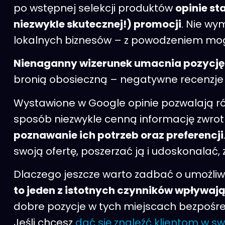
po wstępnej selekcji produktów
opinie s
niezwykle skutecznej!) promocji
. Nie wy
lokalnych biznesów – z powodzeniem mog
Nienaganny wizerunek umacnia pozycję fi
bronią obosieczną – negatywne recenzje s
Wystawione w Google opinie pozwalają rów
sposób niezwykle cenną informację zwrot
poznawanie ich potrzeb oraz preferencji
swoją ofertę, poszerzać ją i udoskonala
Dlaczego jeszcze warto zadbać o umożliwi
to jeden z istotnych czynników wpływaj
dobre pozycje w tych miejscach bezpośre
Jeśli chcesz
dać się znaleźć klientom w s