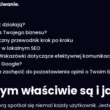
kiwanie.
k działają?
a Twojego biznesu?
zny przewodnik krok po kroku
y w lokalnym SEO
Wskazówki dotyczące efektywnej komunikacj
z Google?
e zachęcić do pozostawienia opinii o Twoim b
ym właściwie są i j
órą spotkał się niemal każdy użytkownik. Jest