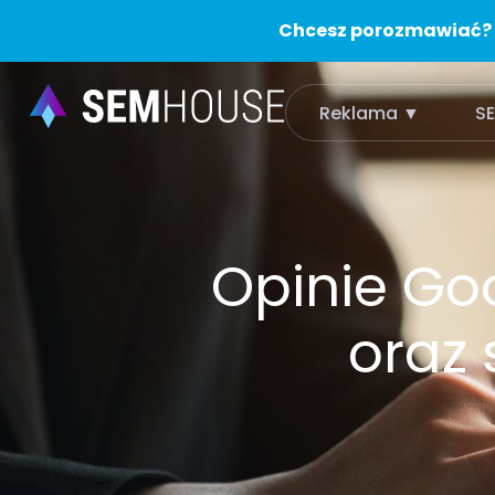
Chcesz porozmawiać?
Reklama ▼
S
Opinie Go
oraz 