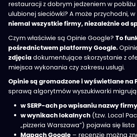
restauracji z dobrym jedzeniem w pobliżu 
ulubionej sieciówki? A może przychodni, 
niemal wszystkie firmy, niezależnie od s
Czym właściwie są Opinie Google?
To fun
pośrednictwem platformy Google.
Opini
zdjęcia
dokumentujące skorzystanie z ofe
miejsca wykonania czy zakresu usługi.
Opinie są gromadzone i wyświetlane na
sprawą algorytmów wyszukiwarki migrują do
w SERP
-ach
po wpisaniu nazwy firm
w wynikach lokalnych
(tzw. Local Pac
„pizzeria Warszawa”) pojawia się lista 
Mapach Google
– recenzje można znal