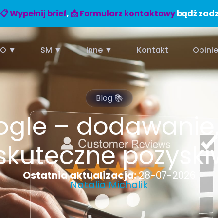
📋 Wypełnij brief
,
📩 Formularz kontaktowy
bądź zadz
EO ▼
SM ▼
Inne ▼
Kontakt
Opini
Blog 📚
ogle – dodawanie
skuteczne pozysk
Ostatnia aktualizacja:
28-07-2026
Natalia Michalik