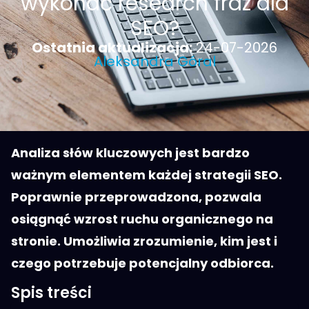
wykonać research fraz dla
SEO?
Ostatnia aktualizacja:
24-07-2026
Aleksandra Góral
Analiza słów kluczowych jest bardzo
ważnym elementem każdej strategii SEO.
Poprawnie przeprowadzona, pozwala
osiągnąć wzrost ruchu organicznego na
stronie. Umożliwia zrozumienie, kim jest i
czego potrzebuje potencjalny odbiorca.
Spis treści