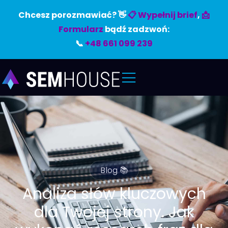
Chcesz porozmawiać? 👋
📋 Wypełnij brief
,
📩
Formularz
bądź zadzwoń:
📞
+48 661 099 239
Blog 📚
Analiza słów kluczowych
dla Twojej strony. Jak